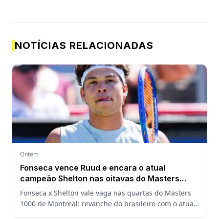
NOTÍCIAS RELACIONADAS
Ontem
Fonseca vence Ruud e encara o atual
campeão Shelton nas oitavas do Masters
1000 de Montreal
Fonseca x Shelton vale vaga nas quartas do Masters
1000 de Montreal: revanche do brasileiro com o atual
campeão, análise do confronto, horário e onde