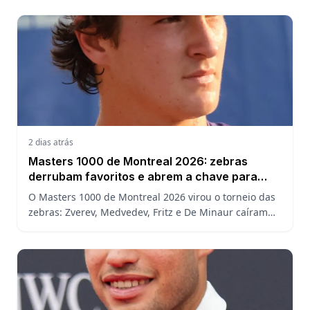
assistir.
2 dias atrás
Masters 1000 de Montreal 2026: zebras
derrubam favoritos e abrem a chave para
João Fonseca
O Masters 1000 de Montreal 2026 virou o torneio das
zebras: Zverev, Medvedev, Fritz e De Minaur caíram
cedo e abriram a chave para João Fonseca enfrentar
Ruud.