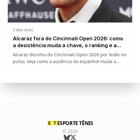
3 dias atrás
Alcaraz fora do Cincinnati Open 2026: como
a desistência muda a chave, o ranking e a
defesa do US Open
Alcaraz desistiu do Cincinnati Open 2026 por lesão no
pulso. Veja como a ausência do espanhol muda a
chave, o ranking ATP e a defesa do título no US Open.
ESPORTE TÊNIS
©
2026