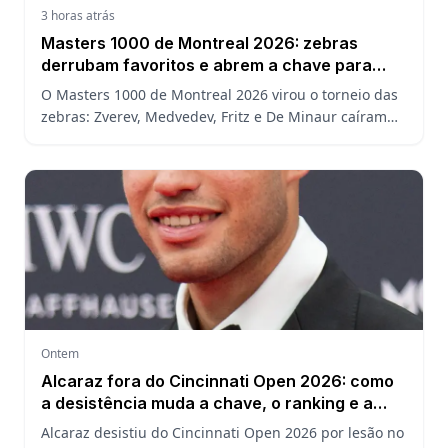
3 horas atrás
Masters 1000 de Montreal 2026: zebras
derrubam favoritos e abrem a chave para
João Fonseca
O Masters 1000 de Montreal 2026 virou o torneio das
zebras: Zverev, Medvedev, Fritz e De Minaur caíram
cedo e abriram a chave para João Fonseca enfrentar
Ruud.
Ontem
Alcaraz fora do Cincinnati Open 2026: como
a desistência muda a chave, o ranking e a
defesa do US Open
Alcaraz desistiu do Cincinnati Open 2026 por lesão no