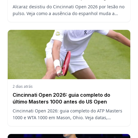
defesa do US Open
Alcaraz desistiu do Cincinnati Open 2026 por lesão no
pulso. Veja como a ausência do espanhol muda a
chave, o ranking ATP e a defesa do título no US Open.
2 dias atrás
Cincinnati Open 2026: guia completo do
último Masters 1000 antes do US Open
Cincinnati Open 2026: guia completo do ATP Masters
1000 e WTA 1000 em Mason, Ohio. Veja datas,
formato, favoritos, João Fonseca e o que esperar antes
do US Open