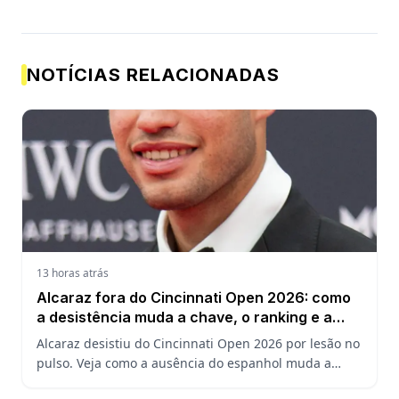
NOTÍCIAS RELACIONADAS
13 horas atrás
Alcaraz fora do Cincinnati Open 2026: como
a desistência muda a chave, o ranking e a
defesa do US Open
Alcaraz desistiu do Cincinnati Open 2026 por lesão no
pulso. Veja como a ausência do espanhol muda a
chave, o ranking ATP e a defesa do título no US Open.