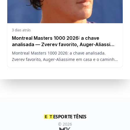
3 dias atrás
Montreal Masters 1000 2026: a chave
analisada — Zverev favorito, Auger-Aliassime
em casa e o caminho de João Fonseca
Montreal Masters 1000 2026: a chave analisada.
Zverev favorito, Auger-Aliassime em casa e o caminho
de João Fonseca no torneio sem Sinner, Alcaraz e
Djokovic.
ESPORTE TÊNIS
©
2026