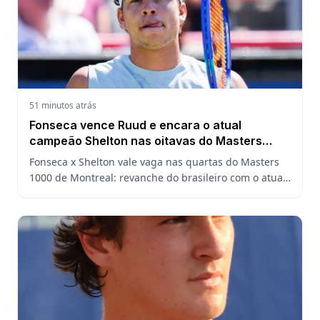
51 minutos atrás
Fonseca vence Ruud e encara o atual
campeão Shelton nas oitavas do Masters
1000 de Montreal
Fonseca x Shelton vale vaga nas quartas do Masters
1000 de Montreal: revanche do brasileiro com o atual
campeão, análise do confronto, horário e onde
assistir.