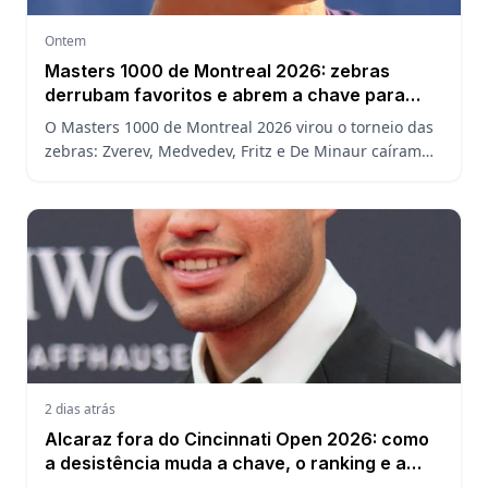
Ontem
Masters 1000 de Montreal 2026: zebras
derrubam favoritos e abrem a chave para
João Fonseca
O Masters 1000 de Montreal 2026 virou o torneio das
zebras: Zverev, Medvedev, Fritz e De Minaur caíram
cedo e abriram a chave para João Fonseca enfrentar
Ruud.
2 dias atrás
Alcaraz fora do Cincinnati Open 2026: como
a desistência muda a chave, o ranking e a
defesa do US Open