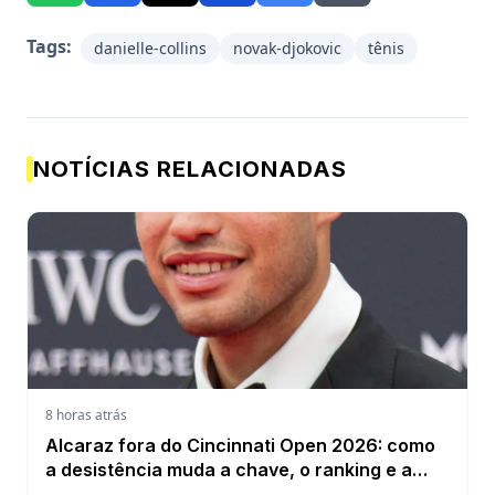
Tags:
danielle-collins
novak-djokovic
tênis
NOTÍCIAS RELACIONADAS
8 horas atrás
Alcaraz fora do Cincinnati Open 2026: como
a desistência muda a chave, o ranking e a
defesa do US Open