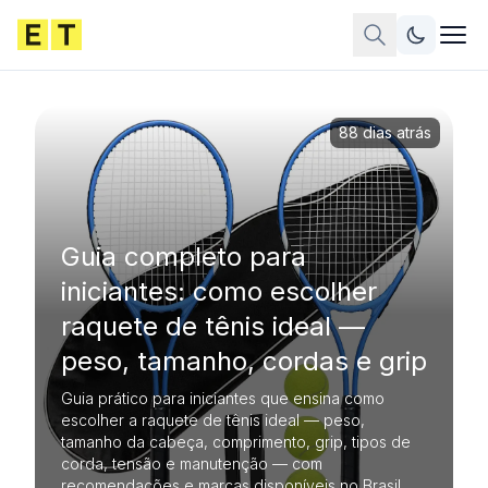
88 dias atrás
Guia completo para
iniciantes: como escolher
raquete de tênis ideal —
peso, tamanho, cordas e grip
Guia prático para iniciantes que ensina como
escolher a raquete de tênis ideal — peso,
tamanho da cabeça, comprimento, grip, tipos de
corda, tensão e manutenção — com
recomendações e marcas disponíveis no Brasil.