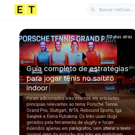
113 dias atrás
Guia completo de estratégias
para jogar tênis no saibro
indoor
Foram adicionados links internos em entidades
principais relevantes ao tema: Porsche Tennis
Grand Prix, Stuttgart, WTA, Rebound Sports, Iga
Świątek e Elena Rybakina. Os links usam slugs
gerados pela ferramenta de slugify e foram
inseridos apenas em parágrafos, sem alterar o texto
original além da inclusão dos links em markdown.