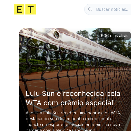
606 dias atrás
Lulu Sun é reconhecida pela
WTA com prêmio especial
A tenista Lulu Sun recebeu uma honraria da WTA,
destacando seu desempenho excepcional e
impacto no esporte, especialmente em sua nova
parceria com a New Zealand Tennis.