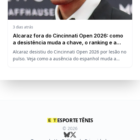
3 dias atrás
Alcaraz fora do Cincinnati Open 2026: como
a desistência muda a chave, o ranking e a
defesa do US Open
Alcaraz desistiu do Cincinnati Open 2026 por lesão no
pulso. Veja como a ausência do espanhol muda a
chave, o ranking ATP e a defesa do título no US Open.
ESPORTE TÊNIS
©
2026