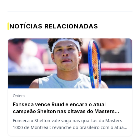
NOTÍCIAS RELACIONADAS
Ontem
Fonseca vence Ruud e encara o atual
campeão Shelton nas oitavas do Masters
1000 de Montreal
Fonseca x Shelton vale vaga nas quartas do Masters
1000 de Montreal: revanche do brasileiro com o atual
campeão, análise do confronto, horário e onde