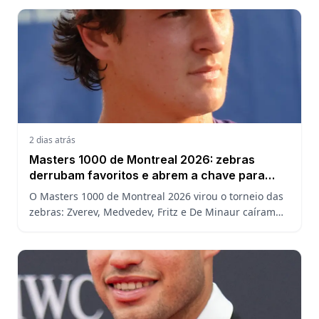
assistir.
2 dias atrás
Masters 1000 de Montreal 2026: zebras
derrubam favoritos e abrem a chave para
João Fonseca
O Masters 1000 de Montreal 2026 virou o torneio das
zebras: Zverev, Medvedev, Fritz e De Minaur caíram
cedo e abriram a chave para João Fonseca enfrentar
Ruud.