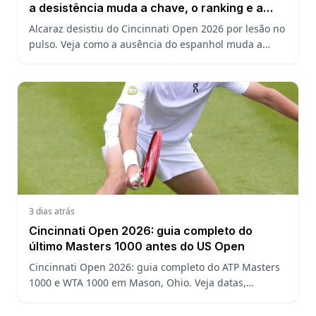
a desistência muda a chave, o ranking e a
defesa do US Open
Alcaraz desistiu do Cincinnati Open 2026 por lesão no
pulso. Veja como a ausência do espanhol muda a
chave, o ranking ATP e a defesa do título no US Open.
3 dias atrás
Cincinnati Open 2026: guia completo do
último Masters 1000 antes do US Open
Cincinnati Open 2026: guia completo do ATP Masters
1000 e WTA 1000 em Mason, Ohio. Veja datas,
formato, favoritos, João Fonseca e o que esperar antes
do US Open