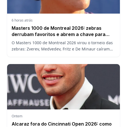
6 horas atrás
Masters 1000 de Montreal 2026: zebras
derrubam favoritos e abrem a chave para
João Fonseca
O Masters 1000 de Montreal 2026 virou o torneio das
zebras: Zverev, Medvedev, Fritz e De Minaur caíram
cedo e abriram a chave para João Fonseca enfrentar
Ruud.
Ontem
Alcaraz fora do Cincinnati Open 2026: como