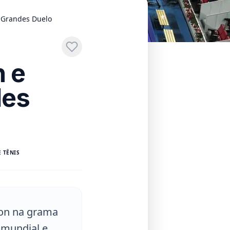
 Grandes Duelo
 e
des
 TÊNIS
don na grama
s mundial e