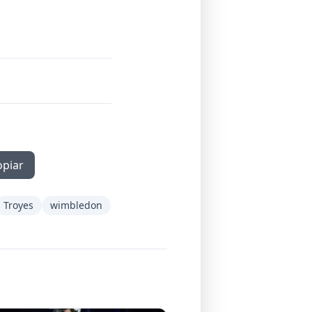
opiar
Troyes
wimbledon