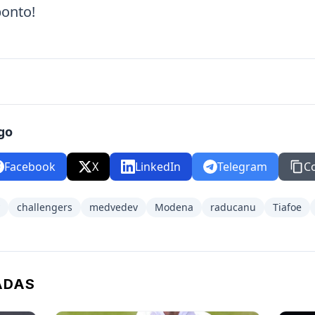
onto!
go
Facebook
X
LinkedIn
Telegram
C
challengers
medvedev
Modena
raducanu
Tiafoe
ADAS