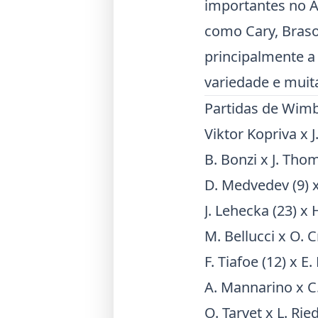
importantes no 
como
Cary
,
Bras
principalmente 
variedade e muita
Partidas de
Wimb
Viktor Kopriva x 
B. Bonzi x J. Tho
D.
Medvedev
(9) 
J. Lehecka (23) x 
M. Bellucci x O. 
F.
Tiafoe
(12) x E.
A. Mannarino x C.
O. Tarvet x L. Rie