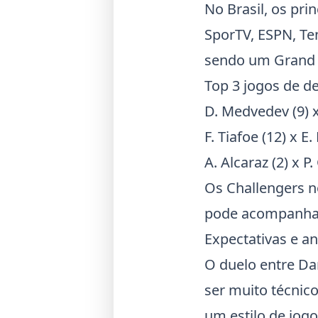
No Brasil, os pr
SporTV, ESPN, Te
sendo um Grand S
Top 3 jogos de d
D.
Medvedev
(9) 
F.
Tiafoe
(12) x E
A. Alcaraz (2) x 
Os
Challengers
n
pode acompanhar 
Expectativas e an
O duelo entre Da
ser muito técnic
um estilo de jogo