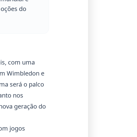
moções do
nis, com uma
lam
Wimbledon
e
ma será o palco
anto nos
nova geração do
com jogos