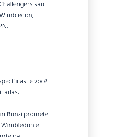
Challengers
são
Wimbledon
,
PN.
ecíficas, e você
icadas.
min Bonzi promete
m
Wimbledon
e
forte na