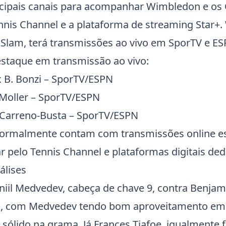
incipais canais para acompanhar
Wimbledon
e os
nnis Channel e a plataforma de streaming Star+.
lam, terá transmissões ao vivo em SporTV e ES
estaque em transmissão ao vivo:
x B. Bonzi – SporTV/ESPN
. Moller – SporTV/ESPN
P. Carreno-Busta – SporTV/ESPN
ormalmente contam com transmissões online esp
pelo Tennis Channel e plataformas digitais ded
álises
niil
Medvedev
, cabeça de chave 9, contra Benja
o, com
Medvedev
tendo bom aproveitamento e
 sólido na grama. Já Frances
Tiafoe
, igualmente 