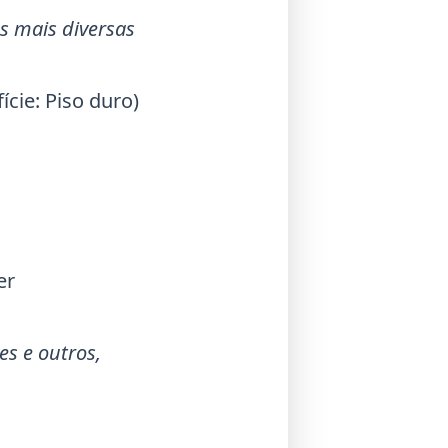
s mais diversas
ície: Piso duro)
er
es
e outros,