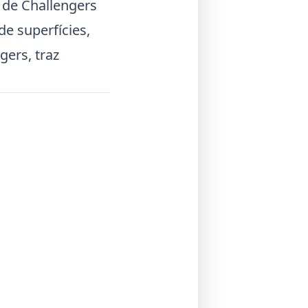
e de
Challengers
de superfícies,
ngers
, traz