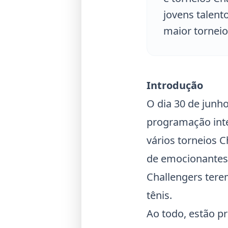
jovens talent
maior torneio
Introdução
O dia 30 de junh
programação inte
vários torneios 
de emocionantes 
Challengers
tere
tênis.
Ao todo, estão p