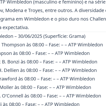
ATP
Wimbledon
(masculino e feminino) e na séri
ov
,
Modena
e
Troyes
, entre outros. A diversidade 
a grama em
Wimbledon
e o piso duro nos
Challe
 expectativa.
ledon
– 30/06/2025 (Superfície: Grama)
J. Thompson às 08:00 – Fase: – – ATP
Wimbledon
mpson às 08:00 – Fase: – – ATP
Wimbledon
x B. Bonzi às 08:00 – Fase: – – ATP
Wimbledon
H. Dellien às 08:00 – Fase: – – ATP
Wimbledon
Crawford às 08:00 – Fase: – – ATP
Wimbledon
 Moller às 08:00 – Fase: – – ATP
Wimbledon
 O’Connell às 08:00 – Fase: – – ATP
Wimbledon
di às 08:00 – Fase: – – ATP
Wimbledon