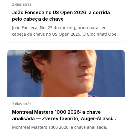
2 dias atrás
João Fonseca no US Open 2026: a corrida
pelo cabeça de chave
João Fonseca, No. 27 do ranking, briga para ser
cabeça de chave no US Open 2026. O Cincinnati Open
decide a posição do brasileiro no Grand Slam
americano.
3 dias atrás
Montreal Masters 1000 2026: a chave
analisada — Zverev favorito, Auger-Aliassime
em casa e o caminho de João Fonseca
Montreal Masters 1000 2026: a chave analisada.