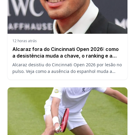
12 horas atrás
Alcaraz fora do Cincinnati Open 2026: como
a desistência muda a chave, o ranking e a
defesa do US Open
Alcaraz desistiu do Cincinnati Open 2026 por lesão no
pulso. Veja como a ausência do espanhol muda a
chave, o ranking ATP e a defesa do título no US Open.