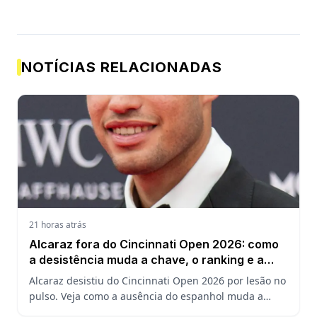
NOTÍCIAS RELACIONADAS
21 horas atrás
Alcaraz fora do Cincinnati Open 2026: como
a desistência muda a chave, o ranking e a
defesa do US Open
Alcaraz desistiu do Cincinnati Open 2026 por lesão no
pulso. Veja como a ausência do espanhol muda a
chave, o ranking ATP e a defesa do título no US Open.