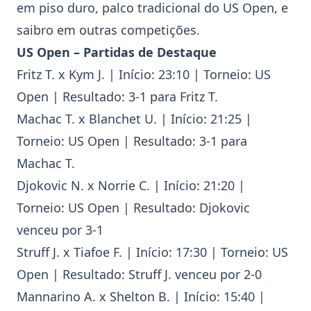
em piso duro, palco tradicional do
US Open
, e
saibro em outras competições.
US Open
– Partidas de Destaque
Fritz
T. x Kym J. | Início: 23:10 | Torneio:
US
Open
| Resultado: 3-1 para
Fritz
T.
Machac
T. x Blanchet U. | Início: 21:25 |
Torneio:
US Open
| Resultado: 3-1 para
Machac
T.
Djokovic
N. x
Norrie
C. | Início: 21:20 |
Torneio:
US Open
| Resultado:
Djokovic
venceu por 3-1
Struff J. x
Tiafoe
F. | Início: 17:30 | Torneio:
US
Open
| Resultado: Struff J. venceu por 2-0
Mannarino
A. x Shelton B. | Início: 15:40 |