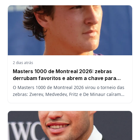
assistir.
2 dias atrás
Masters 1000 de Montreal 2026: zebras
derrubam favoritos e abrem a chave para
João Fonseca
O Masters 1000 de Montreal 2026 virou o torneio das
zebras: Zverev, Medvedev, Fritz e De Minaur caíram
cedo e abriram a chave para João Fonseca enfrentar
Ruud.