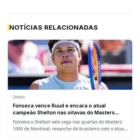
NOTÍCIAS RELACIONADAS
Ontem
Fonseca vence Ruud e encara o atual
campeão Shelton nas oitavas do Masters
1000 de Montreal
Fonseca x Shelton vale vaga nas quartas do Masters
1000 de Montreal: revanche do brasileiro com o atual
campeão, análise do confronto, horário e onde