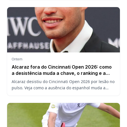
Ruud.
Ontem
Alcaraz fora do Cincinnati Open 2026: como
a desistência muda a chave, o ranking e a
defesa do US Open
Alcaraz desistiu do Cincinnati Open 2026 por lesão no
pulso. Veja como a ausência do espanhol muda a
chave, o ranking ATP e a defesa do título no US Open.