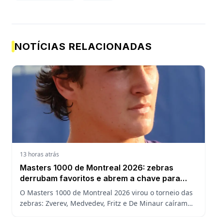
NOTÍCIAS RELACIONADAS
13 horas atrás
Masters 1000 de Montreal 2026: zebras
derrubam favoritos e abrem a chave para
João Fonseca
O Masters 1000 de Montreal 2026 virou o torneio das
zebras: Zverev, Medvedev, Fritz e De Minaur caíram
cedo e abriram a chave para João Fonseca enfrentar