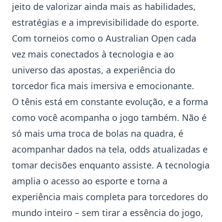
jeito de valorizar ainda mais as habilidades,
estratégias e a imprevisibilidade do esporte.
Com torneios como o
Australian Open
cada
vez mais conectados à tecnologia e ao
universo das apostas, a experiência do
torcedor fica mais imersiva e emocionante.
O tênis está em constante evolução, e a forma
como você acompanha o jogo também. Não é
só mais uma troca de bolas na quadra, é
acompanhar dados na tela, odds atualizadas e
tomar decisões enquanto assiste. A tecnologia
amplia o acesso ao esporte e torna a
experiência mais completa para torcedores do
mundo inteiro – sem tirar a essência do jogo,