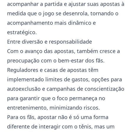
acompanhar a partida e ajustar suas apostas à
medida que o jogo se desenrola, tornando o
acompanhamento mais dinâmico e
estratégico.
Entre diversão e responsabilidade
Com o avanço das apostas, também cresce a
preocupação com o bem-estar dos fãs.
Reguladores e casas de apostas têm
implementado limites de gastos, opções para
autoexclusão e campanhas de conscientização
para garantir que o foco permaneça no
entretenimento, minimizando riscos.
Para os fãs, apostar não é só uma forma
diferente de interagir com o tênis, mas um