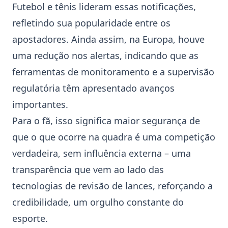
Futebol e tênis lideram essas notificações,
refletindo sua popularidade entre os
apostadores. Ainda assim, na Europa, houve
uma redução nos alertas, indicando que as
ferramentas de monitoramento e a supervisão
regulatória têm apresentado avanços
importantes.
Para o fã, isso significa maior segurança de
que o que ocorre na quadra é uma competição
verdadeira, sem influência externa – uma
transparência que vem ao lado das
tecnologias de revisão de lances, reforçando a
credibilidade, um orgulho constante do
esporte.