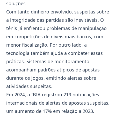
soluções
Com tanto dinheiro envolvido, suspeitas sobre
a integridade das partidas são inevitáveis. O
tênis já enfrentou problemas de manipulação
em competições de níveis mais baixos, com
menor fiscalização. Por outro lado, a
tecnologia também ajuda a combater essas
práticas. Sistemas de monitoramento
acompanham padrões atípicos de apostas
durante os jogos, emitindo alertas sobre
atividades suspeitas.
Em 2024, a IBIA registrou 219 notificações
internacionais de alertas de apostas suspeitas,
um aumento de 17% em relação a 2023.