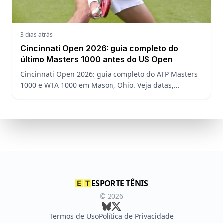
3 dias atrás
Cincinnati Open 2026: guia completo do
último Masters 1000 antes do US Open
Cincinnati Open 2026: guia completo do ATP Masters
1000 e WTA 1000 em Mason, Ohio. Veja datas,
formato, favoritos, João Fonseca e o que esperar antes
do US Open
ESPORTE TÊNIS
©
2026
Termos de Uso
Política de Privacidade