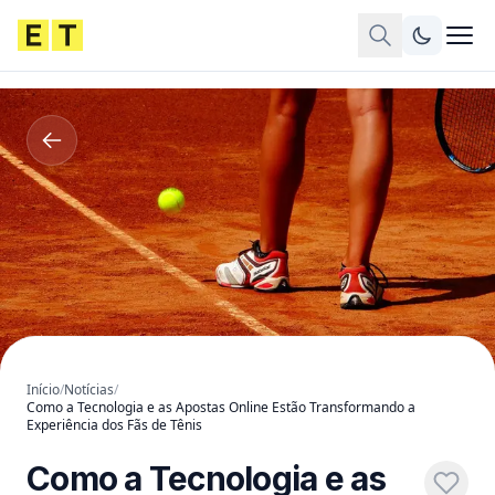
Início
/
Notícias
/
Como a Tecnologia e as Apostas Online Estão Transformando a
Experiência dos Fãs de Tênis
Como a Tecnologia e as