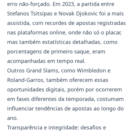
erro não-forçado. Em 2023, a partida entre
Stefanos Tsitsipas
e
Novak Djokovic
foi a mais
assistida, com recordes de apostas registradas
nas plataformas online, onde não só o placar,
mas também estatísticas detalhadas, como
porcentagens de primeiro saque, eram
acompanhadas em tempo real.
Outros Grand Slams, como
Wimbledon
e
Roland-Garros
, também oferecem essas
oportunidades digitais, porém por ocorrerem
em fases diferentes da temporada, costumam
influenciar tendências de apostas ao longo do
ano.
Transparência e integridade: desafios e