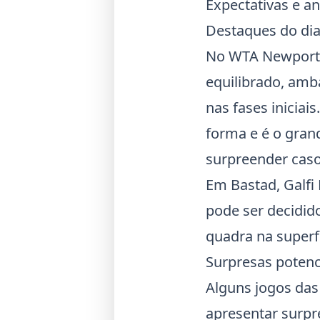
Expectativas e an
Destaques do di
No
WTA Newport
equilibrado, am
nas fases inicia
forma e é o gran
surpreender caso
Em Bastad, Galfi 
pode ser decidid
quadra na superfí
Surpresas potenc
Alguns jogos das
apresentar surp