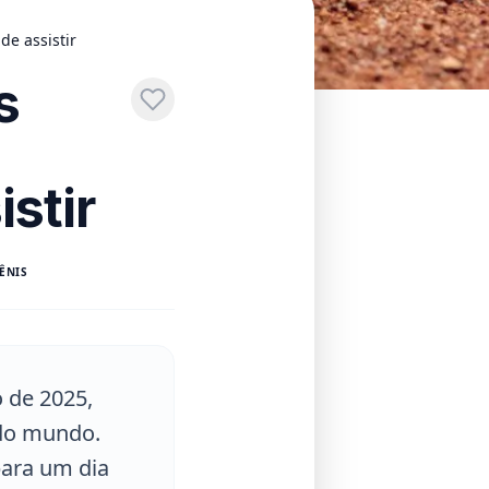
de assistir
s
stir
ÊNIS
o de 2025,
 do mundo.
para um dia