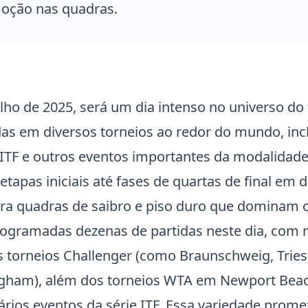
moção nas quadras.
lho de 2025, será um dia intenso no universo do 
as em diversos torneios ao redor do mundo, inc
ITF
e outros eventos importantes da modalidade
apas iniciais até fases de quartas de final em di
a quadras de saibro e piso duro que dominam o
rogramadas dezenas de partidas neste dia, com 
 torneios Challenger (como Braunschweig, Trieste
ngham), além dos torneios WTA em Newport Beac
vários eventos da série
ITF
. Essa variedade prome