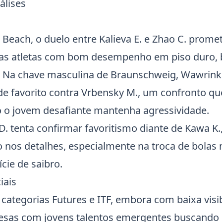
álises
a
 Beach
, o duelo entre Kalieva E. e Zhao C. prome
bas atletas com bom desempenho em piso duro,
is. Na chave masculina de Braunschweig, Wawrink
de favorito contra Vrbensky M., um confronto q
 o jovem desafiante mantenha agressividade.
D. tenta confirmar favoritismo diante de Kawa K
o nos detalhes, especialmente na troca de bolas
cie de saibro.
iais
 categorias Futures e
ITF
, embora com baixa visi
resas com jovens talentos emergentes buscando