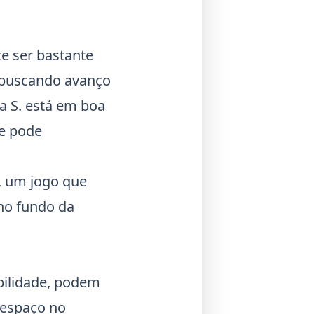
te ser bastante
 buscando avanço
a S. está em boa
ue pode
., um jogo que
 no fundo da
bilidade, podem
 espaço no