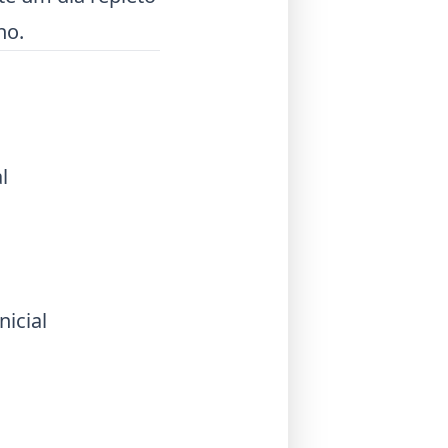
no.
l
nicial