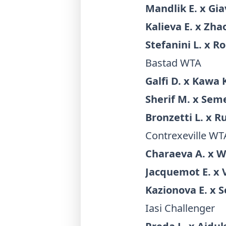
Mandlik E. x Gia
Kalieva E. x Zha
Stefanini L. x R
Bastad WTA
Galfi D. x Kawa 
Sherif M. x Seme
Bronzetti L. x Ru
Contrexeville WT
Charaeva A. x Wa
Jacquemot E. x
Kazionova E. x 
Iasi Challenger