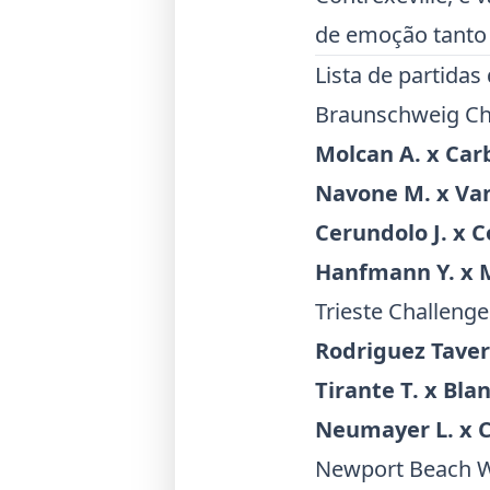
de emoção tanto 
Lista de partidas
Braunschweig Ch
Molcan A. x Car
Navone M. x Va
Cerundolo J. x C
Hanfmann Y. x Mi
Trieste Challenge
Rodriguez Taver
Tirante T. x Bla
Neumayer L. x Co
Newport Beach 