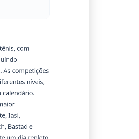
tênis, com
luindo
. As competições
ferentes níveis,
 calendário.
maior
, Iasi,
h, Bastad e
te um dia repleto