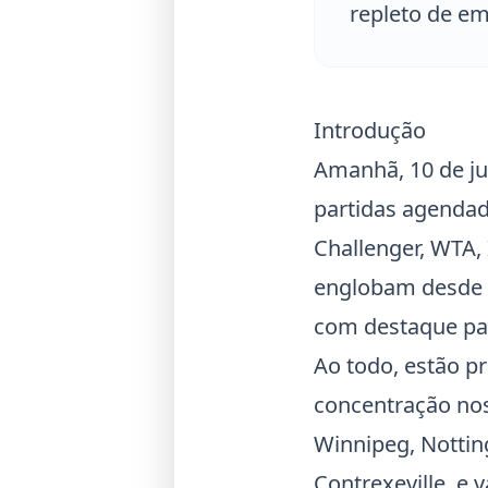
repleto de e
Introdução
Amanhã, 10 de ju
partidas agendad
Challenger, WTA,
englobam desde et
com destaque par
Ao todo, estão p
concentração nos
Winnipeg, Notti
Contrexeville, e 