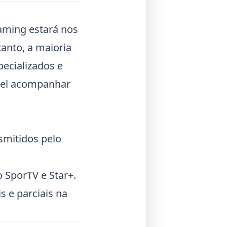
reaming estará nos
tanto, a maioria
ecializados e
ível acompanhar
smitidos pelo
o SporTV e Star+.
s e parciais na