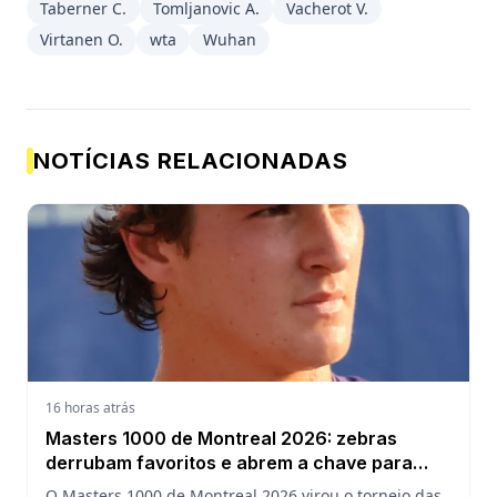
Taberner C.
Tomljanovic A.
Vacherot V.
Virtanen O.
wta
Wuhan
NOTÍCIAS RELACIONADAS
16 horas atrás
Masters 1000 de Montreal 2026: zebras
derrubam favoritos e abrem a chave para
João Fonseca
O Masters 1000 de Montreal 2026 virou o torneio das