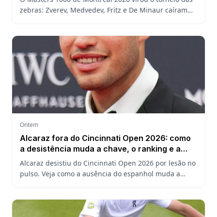
zebras: Zverev, Medvedev, Fritz e De Minaur caíram
cedo e abriram a chave para João Fonseca enfrentar
Ruud.
Ontem
Alcaraz fora do Cincinnati Open 2026: como
a desistência muda a chave, o ranking e a
defesa do US Open
Alcaraz desistiu do Cincinnati Open 2026 por lesão no
pulso. Veja como a ausência do espanhol muda a
chave, o ranking ATP e a defesa do título no US Open.