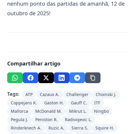
nenhum ponto das partidas de amanhã, 12 de
outubro de 2025!
Compartilhar artigo
Tags:
ATP
Cazaux A.
Challenger
Choinski J.
Coppejans K.
Gaston H.
Gauff C.
ITF
Mallorca
McDonald M.
Mikrut L.
Ningbo
Pegula J.
Peniston R.
Radivojevic L.
Rinderknech A.
Ruzic A.
Sierra S.
Squire H.