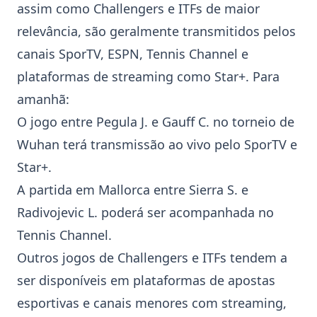
assim como
Challenger
s e
ITF
s de maior
relevância, são geralmente transmitidos pelos
canais SporTV, ESPN, Tennis Channel e
plataformas de streaming como Star+. Para
amanhã:
O jogo entre
Pegula J.
e
Gauff C.
no torneio de
Wuhan
terá transmissão ao vivo pelo SporTV e
Star+.
A partida em
Mallorca
entre
Sierra S.
e
Radivojevic L.
poderá ser acompanhada no
Tennis Channel.
Outros jogos de
Challenger
s e
ITF
s tendem a
ser disponíveis em plataformas de apostas
esportivas e canais menores com streaming,