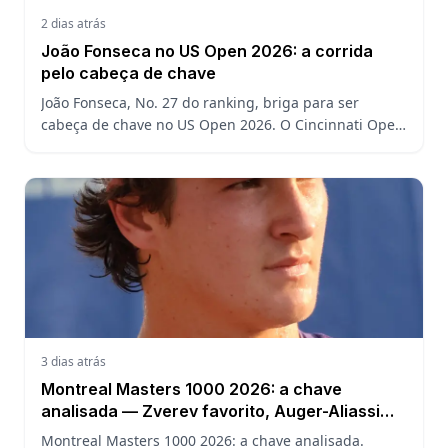
2 dias atrás
João Fonseca no US Open 2026: a corrida
pelo cabeça de chave
João Fonseca, No. 27 do ranking, briga para ser
cabeça de chave no US Open 2026. O Cincinnati Open
decide a posição do brasileiro no Grand Slam
americano.
3 dias atrás
Montreal Masters 1000 2026: a chave
analisada — Zverev favorito, Auger-Aliassime
em casa e o caminho de João Fonseca
Montreal Masters 1000 2026: a chave analisada.