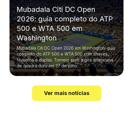
Mubadala Citi DC Open
2026: guia completo do ATP
500 e WTA 500 em
Washington
Mubadala Citi DC Open 2026 em Washington: guia
completo do ATP 500 e WTA 500 com chaves,
favoritos e duplas. Torneio abre a gira americana
de quadra dura em 27 de julho.
Ver mais notícias