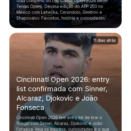
Guia completo do Los Cabos Open 2026 (Mifel
Tennis Open). Décima edição do ATP 250 no
México com Lehečka, Cerúndolo, Dimitrov e
Shapovalov. Favoritos, história e curiosidades.
11 dias atrás
Cincinnati Open 2026: entry
list confirmada com Sinner,
Alcaraz, Djokovic e João
Fonseca
Cincinnati Open 2026 tem entry list de tirar o
fôlego com Sinner, Alcaraz, Djokovic e João
Fonseca. Veja os inscritos, curiosidades e o que