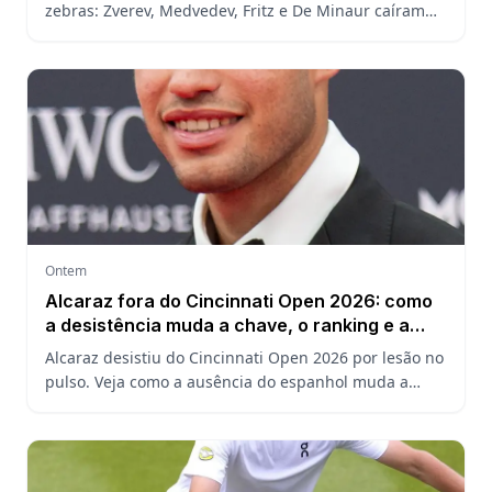
zebras: Zverev, Medvedev, Fritz e De Minaur caíram
cedo e abriram a chave para João Fonseca enfrentar
Ruud.
Ontem
Alcaraz fora do Cincinnati Open 2026: como
a desistência muda a chave, o ranking e a
defesa do US Open
Alcaraz desistiu do Cincinnati Open 2026 por lesão no
pulso. Veja como a ausência do espanhol muda a
chave, o ranking ATP e a defesa do título no US Open.