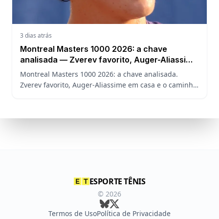
3 dias atrás
Montreal Masters 1000 2026: a chave
analisada — Zverev favorito, Auger-Aliassime
em casa e o caminho de João Fonseca
Montreal Masters 1000 2026: a chave analisada.
Zverev favorito, Auger-Aliassime em casa e o caminho
de João Fonseca no torneio sem Sinner, Alcaraz e
Djokovic.
ESPORTE TÊNIS
©
2026
Termos de Uso
Política de Privacidade