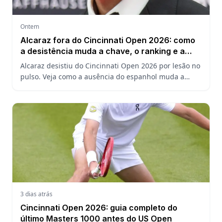
Ontem
Alcaraz fora do Cincinnati Open 2026: como
a desistência muda a chave, o ranking e a
defesa do US Open
Alcaraz desistiu do Cincinnati Open 2026 por lesão no
pulso. Veja como a ausência do espanhol muda a
chave, o ranking ATP e a defesa do título no US Open.
3 dias atrás
Cincinnati Open 2026: guia completo do
último Masters 1000 antes do US Open