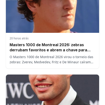
20 horas atrás
Masters 1000 de Montreal 2026: zebras
derrubam favoritos e abrem a chave para
João Fonseca
O Masters 1000 de Montreal 2026 virou o torneio das
zebras: Zverev, Medvedev, Fritz e De Minaur caíram
cedo e abriram a chave para João Fonseca enfrentar
Ruud.