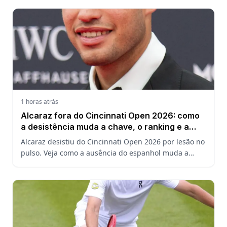
1 horas atrás
Alcaraz fora do Cincinnati Open 2026: como
a desistência muda a chave, o ranking e a
defesa do US Open
Alcaraz desistiu do Cincinnati Open 2026 por lesão no
pulso. Veja como a ausência do espanhol muda a
chave, o ranking ATP e a defesa do título no US Open.