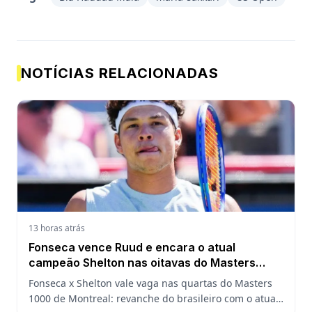
NOTÍCIAS RELACIONADAS
13 horas atrás
Fonseca vence Ruud e encara o atual
campeão Shelton nas oitavas do Masters
1000 de Montreal
Fonseca x Shelton vale vaga nas quartas do Masters
1000 de Montreal: revanche do brasileiro com o atual