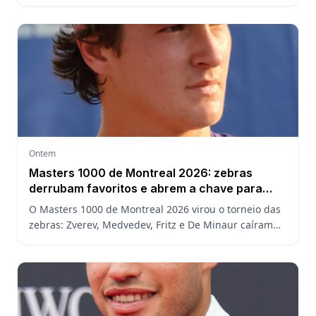
campeão, análise do confronto, horário e onde
assistir.
Ontem
Masters 1000 de Montreal 2026: zebras
derrubam favoritos e abrem a chave para
João Fonseca
O Masters 1000 de Montreal 2026 virou o torneio das
zebras: Zverev, Medvedev, Fritz e De Minaur caíram
cedo e abriram a chave para João Fonseca enfrentar
Ruud.