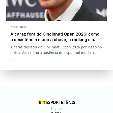
2 dias atrás
Alcaraz fora do Cincinnati Open 2026: como
a desistência muda a chave, o ranking e a
defesa do US Open
Alcaraz desistiu do Cincinnati Open 2026 por lesão no
pulso. Veja como a ausência do espanhol muda a
chave, o ranking ATP e a defesa do título no US Open.
ESPORTE TÊNIS
©
2026