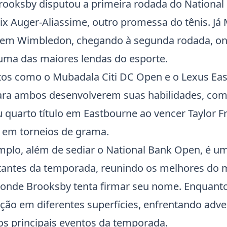
rooksby disputou a primeira rodada do
National
ix Auger-Aliassime, outro promessa do tênis. Já 
s em
Wimbledon
, chegando à segunda rodada, o
uma das maiores lendas do esporte.
ntos como o Mubadala Citi DC Open e o Lexus
Ea
para ambos desenvolverem suas habilidades, co
 quarto título em Eastbourne ao vencer Taylor Fr
 em torneios de grama.
mplo, além de sediar o
National Bank Open
, é u
tantes da temporada, reunindo os melhores do
 onde Brooksby tenta firmar seu nome. Enquanto
ão em diferentes superfícies, enfrentando adv
os principais eventos da temporada.