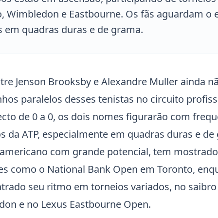
, Wimbledon e Eastbourne. Os fãs aguardam o 
os em quadras duras e de grama.
ntre
Jenson Brooksby
e
Alexandre Muller
ainda nã
os paralelos desses tenistas no circuito profiss
to de 0 a 0, os dois nomes figurarão com frequ
ios da ATP, especialmente em quadras duras e de
 americano com grande potencial, tem mostrad
tes como o
National Bank Open
em Toronto, enqu
trado seu ritmo em torneios variados, no saibro
don
e no Lexus
Eastbourne Open
.