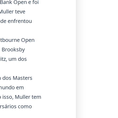
 Bank Open
e foi
Muller teve
nde enfrentou
stbourne Open
m Brooksby
itz, um dos
m dos Masters
 mundo em
 isso, Muller tem
ersários como