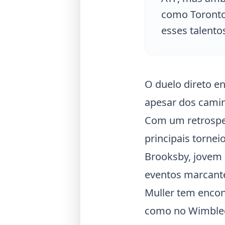
como Toronto
esses talent
O duelo direto e
apesar dos caminh
Com um retrospec
principais torne
Brooksby, jovem
eventos marcan
Muller tem encon
como no
Wimble