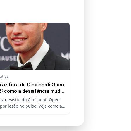
 atrás
raz fora do Cincinnati Open
: como a desistência muda
ave, o ranking e a defesa do
az desistiu do Cincinnati Open
Open
por lesão no pulso. Veja como a
ncia do espanhol muda a chave,
king ATP e a defesa do título no
pen.