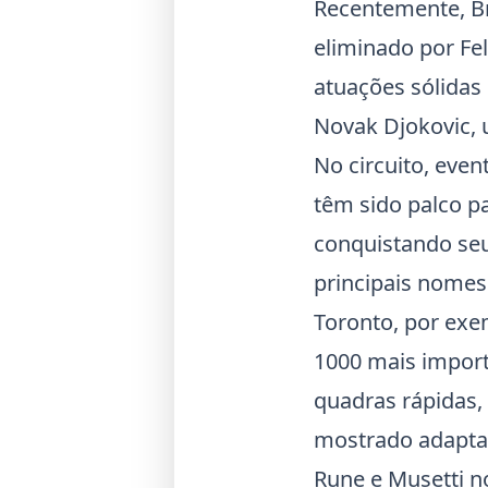
Recentemente, B
eliminado por Fel
atuações sólida
Novak Djokovic, 
No circuito, eve
têm sido palco 
conquistando seu
principais nomes
Toronto, por exe
1000 mais impor
quadras rápidas,
mostrado adaptaç
Rune e Musetti n