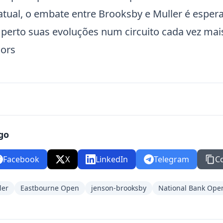
atual, o embate entre Brooksby e Muller é espera
rto suas evoluções num circuito cada vez mais
jors
go
Facebook
X
LinkedIn
Telegram
C
ler
Eastbourne Open
jenson-brooksby
National Bank Ope