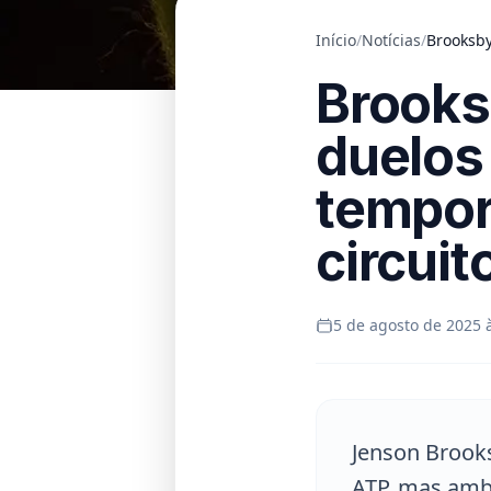
Início
/
Notícias
/
Brooksby
Brooks
duelos
tempor
circuit
5 de agosto de 2025 
Jenson Brooks
ATP, mas amb