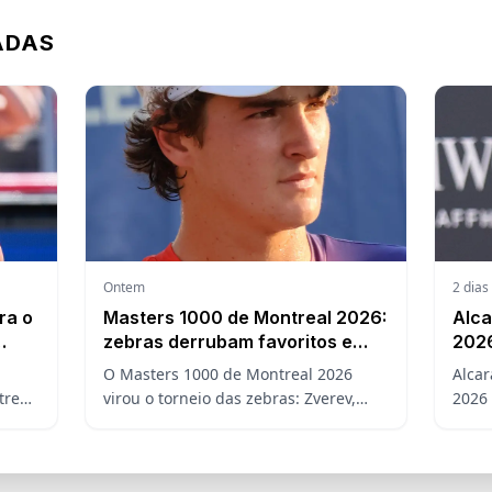
ADAS
Ontem
2 dias
ra o
Masters 1000 de Montreal 2026:
Alca
zebras derrubam favoritos e
2026
abrem a chave para João
a ch
O Masters 1000 de Montreal 2026
Alcar
Fonseca
US 
real:
virou o torneio das zebras: Zverev,
2026 
al
Medvedev, Fritz e De Minaur caíram
ausê
cedo e abriram a chave para João
o ran
Fonseca enfrentar Ruud.
US O