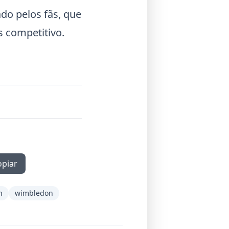
do pelos fãs, que
 competitivo.
opiar
n
wimbledon