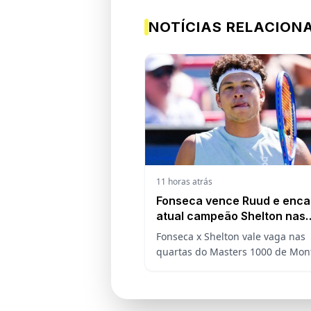
NOTÍCIAS RELACION
11 horas atrás
Fonseca vence Ruud e enca
atual campeão Shelton nas
oitavas do Masters 1000 de
Fonseca x Shelton vale vaga nas
Montreal
quartas do Masters 1000 de Mont
revanche do brasileiro com o atu
campeão, análise do confronto,
horário e onde assistir.