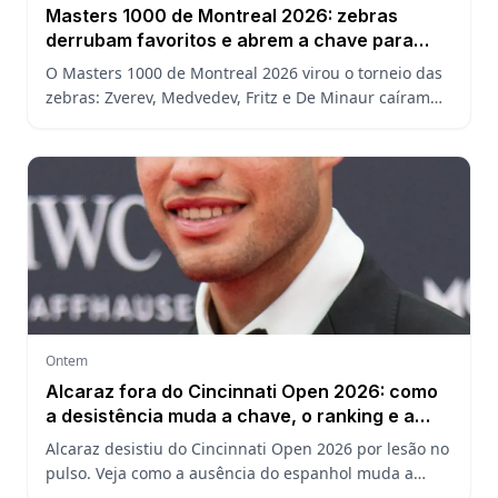
Masters 1000 de Montreal 2026: zebras
derrubam favoritos e abrem a chave para
João Fonseca
O Masters 1000 de Montreal 2026 virou o torneio das
zebras: Zverev, Medvedev, Fritz e De Minaur caíram
cedo e abriram a chave para João Fonseca enfrentar
Ruud.
Ontem
Alcaraz fora do Cincinnati Open 2026: como
a desistência muda a chave, o ranking e a
defesa do US Open
Alcaraz desistiu do Cincinnati Open 2026 por lesão no
pulso. Veja como a ausência do espanhol muda a
chave, o ranking ATP e a defesa do título no US Open.