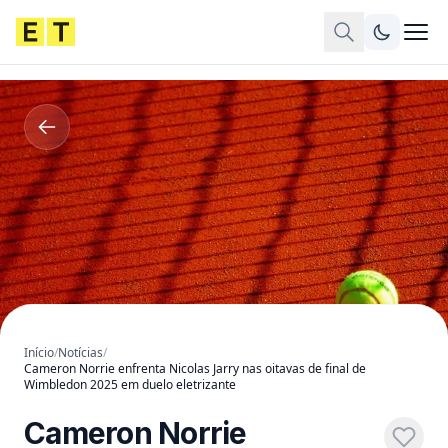
Início
/
Notícias
/
Cameron Norrie enfrenta Nicolas Jarry nas oitavas de final de
Wimbledon 2025 em duelo eletrizante
Cameron Norrie