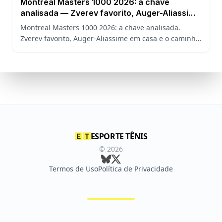
Montreal Masters 1000 2026: a chave
analisada — Zverev favorito, Auger-Aliassime
em casa e o caminho de João Fonseca
Montreal Masters 1000 2026: a chave analisada.
Zverev favorito, Auger-Aliassime em casa e o caminho
de João Fonseca no torneio sem Sinner, Alcaraz e
Djokovic.
ESPORTE TÊNIS
©
2026
Termos de Uso
Política de Privacidade