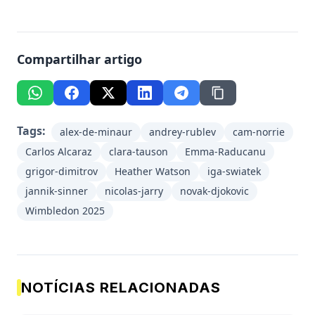
Compartilhar artigo
Tags:
alex-de-minaur
andrey-rublev
cam-norrie
Carlos Alcaraz
clara-tauson
Emma-Raducanu
grigor-dimitrov
Heather Watson
iga-swiatek
jannik-sinner
nicolas-jarry
novak-djokovic
Wimbledon 2025
NOTÍCIAS RELACIONADAS