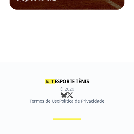
ESPORTE TÊNIS
©
2026
Termos de Uso
Política de Privacidade