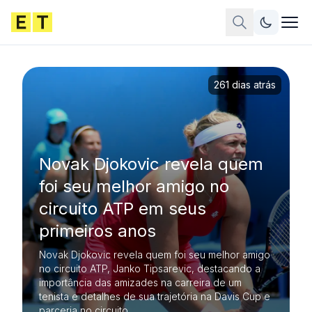
261 dias atrás
Novak Djokovic revela quem
foi seu melhor amigo no
circuito ATP em seus
primeiros anos
Novak Djokovic revela quem foi seu melhor amigo
no circuito ATP, Janko Tipsarevic, destacando a
importância das amizades na carreira de um
tenista e detalhes de sua trajetória na Davis Cup e
parceria no circuito.