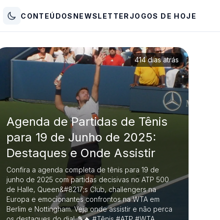
CONTEÚDOS
NEWSLETTER
JOGOS DE HOJE
414 dias atrás
Agenda de Partidas de Tênis
para 19 de Junho de 2025:
Destaques e Onde Assistir
Confira a agenda completa de tênis para 19 de
junho de 2025 com partidas decisivas no ATP 500
de Halle, Queen&#8217;s Club, challengers na
Europa e emocionantes confrontos na WTA em
Berlim e Nottingham. Veja onde assistir e não perca
os destaques do dia! 🎾🔥 #Tênis #ATP #WTA