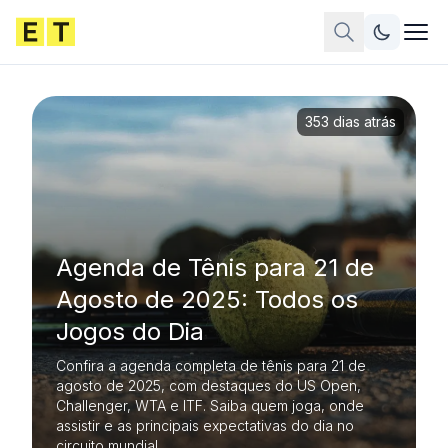
353 dias atrás
Agenda de Tênis para 21 de
Agosto de 2025: Todos os
Jogos do Dia
Confira a agenda completa de tênis para 21 de
agosto de 2025, com destaques do US Open,
Challenger, WTA e ITF. Saiba quem joga, onde
assistir e as principais expectativas do dia no
circuito mundial.