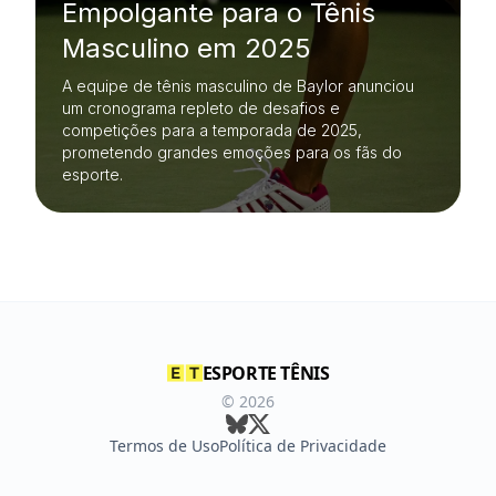
Empolgante para o Tênis
Masculino em 2025
A equipe de tênis masculino de Baylor anunciou
um cronograma repleto de desafios e
competições para a temporada de 2025,
prometendo grandes emoções para os fãs do
esporte.
ESPORTE TÊNIS
©
2026
Termos de Uso
Política de Privacidade