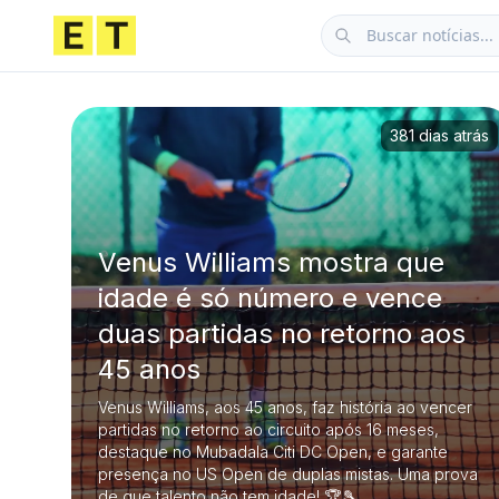
381 dias atrás
Venus Williams mostra que
idade é só número e vence
duas partidas no retorno aos
45 anos
Venus Williams, aos 45 anos, faz história ao vencer
partidas no retorno ao circuito após 16 meses,
destaque no Mubadala Citi DC Open, e garante
presença no US Open de duplas mistas. Uma prova
de que talento não tem idade! 🏆🎾