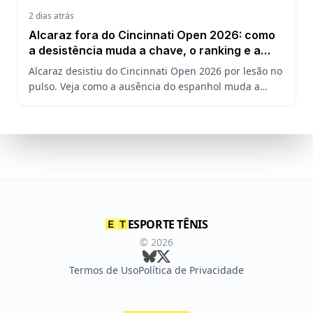
2 dias atrás
Alcaraz fora do Cincinnati Open 2026: como
a desistência muda a chave, o ranking e a
defesa do US Open
Alcaraz desistiu do Cincinnati Open 2026 por lesão no
pulso. Veja como a ausência do espanhol muda a
chave, o ranking ATP e a defesa do título no US Open.
ESPORTE TÊNIS
©
2026
Termos de Uso
Política de Privacidade