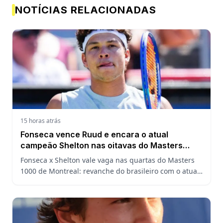
NOTÍCIAS RELACIONADAS
15 horas atrás
Fonseca vence Ruud e encara o atual
campeão Shelton nas oitavas do Masters
1000 de Montreal
Fonseca x Shelton vale vaga nas quartas do Masters
1000 de Montreal: revanche do brasileiro com o atual
campeão, análise do confronto, horário e onde
assistir.