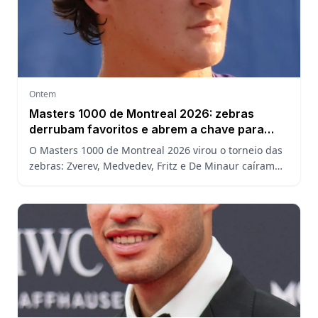
Ontem
Masters 1000 de Montreal 2026: zebras
derrubam favoritos e abrem a chave para
João Fonseca
O Masters 1000 de Montreal 2026 virou o torneio das
zebras: Zverev, Medvedev, Fritz e De Minaur caíram
cedo e abriram a chave para João Fonseca enfrentar
Ruud.