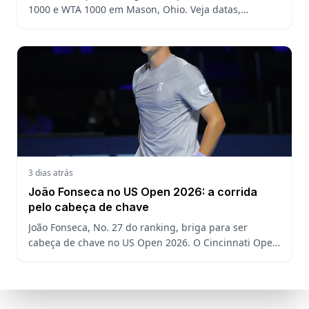
1000 e WTA 1000 em Mason, Ohio. Veja datas,
formato, favoritos, João Fonseca e o que esperar antes
do US Open
3 dias atrás
João Fonseca no US Open 2026: a corrida
pelo cabeça de chave
João Fonseca, No. 27 do ranking, briga para ser
cabeça de chave no US Open 2026. O Cincinnati Open
decide a posição do brasileiro no Grand Slam
americano.