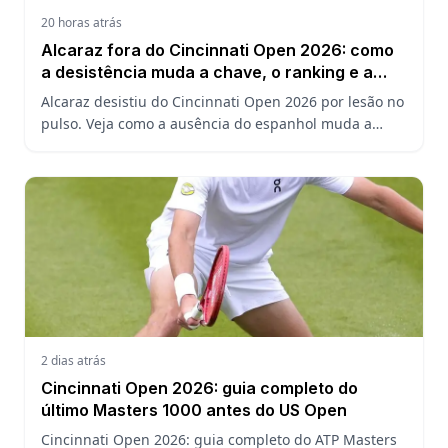
20 horas atrás
Alcaraz fora do Cincinnati Open 2026: como
a desistência muda a chave, o ranking e a
defesa do US Open
Alcaraz desistiu do Cincinnati Open 2026 por lesão no
pulso. Veja como a ausência do espanhol muda a
chave, o ranking ATP e a defesa do título no US Open.
2 dias atrás
Cincinnati Open 2026: guia completo do
último Masters 1000 antes do US Open
Cincinnati Open 2026: guia completo do ATP Masters