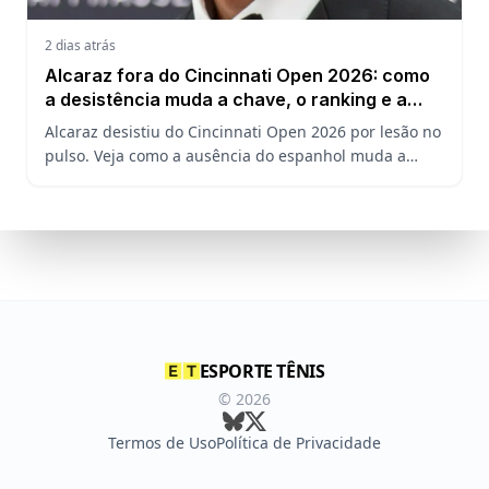
2 dias atrás
Alcaraz fora do Cincinnati Open 2026: como
a desistência muda a chave, o ranking e a
defesa do US Open
Alcaraz desistiu do Cincinnati Open 2026 por lesão no
pulso. Veja como a ausência do espanhol muda a
chave, o ranking ATP e a defesa do título no US Open.
ESPORTE TÊNIS
©
2026
Termos de Uso
Política de Privacidade