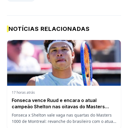
NOTÍCIAS RELACIONADAS
17 horas atrás
Fonseca vence Ruud e encara o atual
campeão Shelton nas oitavas do Masters
1000 de Montreal
Fonseca x Shelton vale vaga nas quartas do Masters
1000 de Montreal: revanche do brasileiro com o atual
campeão, análise do confronto, horário e onde