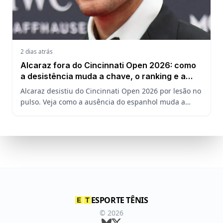
2 dias atrás
Alcaraz fora do Cincinnati Open 2026: como
a desistência muda a chave, o ranking e a
defesa do US Open
Alcaraz desistiu do Cincinnati Open 2026 por lesão no
pulso. Veja como a ausência do espanhol muda a
chave, o ranking ATP e a defesa do título no US Open.
ESPORTE TÊNIS
©
2026