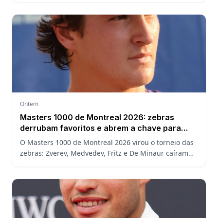
assistir.
Ontem
Masters 1000 de Montreal 2026: zebras
derrubam favoritos e abrem a chave para
João Fonseca
O Masters 1000 de Montreal 2026 virou o torneio das
zebras: Zverev, Medvedev, Fritz e De Minaur caíram
cedo e abriram a chave para João Fonseca enfrentar
Ruud.