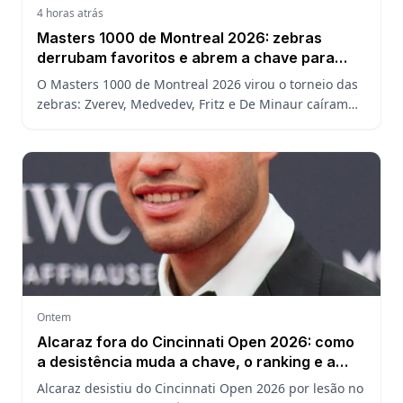
4 horas atrás
Masters 1000 de Montreal 2026: zebras
derrubam favoritos e abrem a chave para
João Fonseca
O Masters 1000 de Montreal 2026 virou o torneio das
zebras: Zverev, Medvedev, Fritz e De Minaur caíram
cedo e abriram a chave para João Fonseca enfrentar
Ruud.
Ontem
Alcaraz fora do Cincinnati Open 2026: como
a desistência muda a chave, o ranking e a
defesa do US Open
Alcaraz desistiu do Cincinnati Open 2026 por lesão no