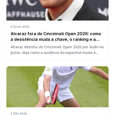
6 horas atrás
Alcaraz fora do Cincinnati Open 2026: como
a desistência muda a chave, o ranking e a
defesa do US Open
Alcaraz desistiu do Cincinnati Open 2026 por lesão no
pulso. Veja como a ausência do espanhol muda a
chave, o ranking ATP e a defesa do título no US Open.
2 dias atrás