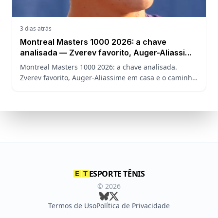
3 dias atrás
Montreal Masters 1000 2026: a chave
analisada — Zverev favorito, Auger-Aliassime
em casa e o caminho de João Fonseca
Montreal Masters 1000 2026: a chave analisada.
Zverev favorito, Auger-Aliassime em casa e o caminho
de João Fonseca no torneio sem Sinner, Alcaraz e
Djokovic.
ESPORTE TÊNIS
©
2026
Termos de Uso
Política de Privacidade