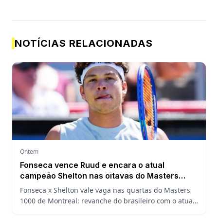
NOTÍCIAS RELACIONADAS
Ontem
Fonseca vence Ruud e encara o atual
campeão Shelton nas oitavas do Masters
1000 de Montreal
Fonseca x Shelton vale vaga nas quartas do Masters
1000 de Montreal: revanche do brasileiro com o atual
campeão, análise do confronto, horário e onde