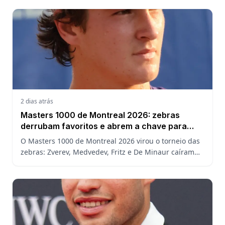
assistir.
2 dias atrás
Masters 1000 de Montreal 2026: zebras
derrubam favoritos e abrem a chave para
João Fonseca
O Masters 1000 de Montreal 2026 virou o torneio das
zebras: Zverev, Medvedev, Fritz e De Minaur caíram
cedo e abriram a chave para João Fonseca enfrentar
Ruud.