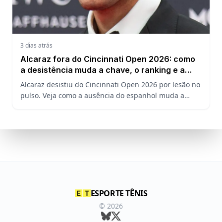
3 dias atrás
Alcaraz fora do Cincinnati Open 2026: como
a desistência muda a chave, o ranking e a
defesa do US Open
Alcaraz desistiu do Cincinnati Open 2026 por lesão no
pulso. Veja como a ausência do espanhol muda a
chave, o ranking ATP e a defesa do título no US Open.
ESPORTE TÊNIS
©
2026