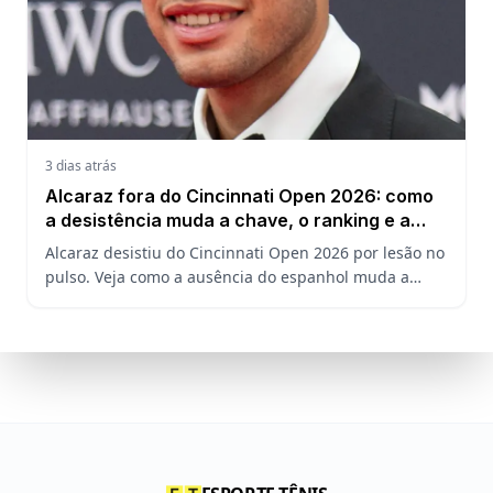
3 dias atrás
Alcaraz fora do Cincinnati Open 2026: como
a desistência muda a chave, o ranking e a
defesa do US Open
Alcaraz desistiu do Cincinnati Open 2026 por lesão no
pulso. Veja como a ausência do espanhol muda a
chave, o ranking ATP e a defesa do título no US Open.