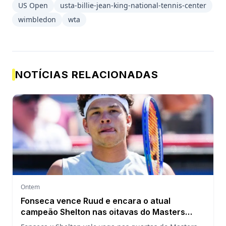
US Open
usta-billie-jean-king-national-tennis-center
wimbledon
wta
NOTÍCIAS RELACIONADAS
Ontem
Fonseca vence Ruud e encara o atual
campeão Shelton nas oitavas do Masters
1000 de Montreal