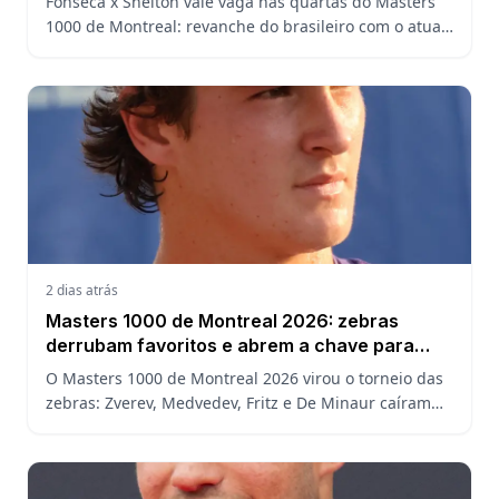
Fonseca x Shelton vale vaga nas quartas do Masters
1000 de Montreal: revanche do brasileiro com o atual
campeão, análise do confronto, horário e onde
assistir.
2 dias atrás
Masters 1000 de Montreal 2026: zebras
derrubam favoritos e abrem a chave para
João Fonseca
O Masters 1000 de Montreal 2026 virou o torneio das
zebras: Zverev, Medvedev, Fritz e De Minaur caíram
cedo e abriram a chave para João Fonseca enfrentar
Ruud.