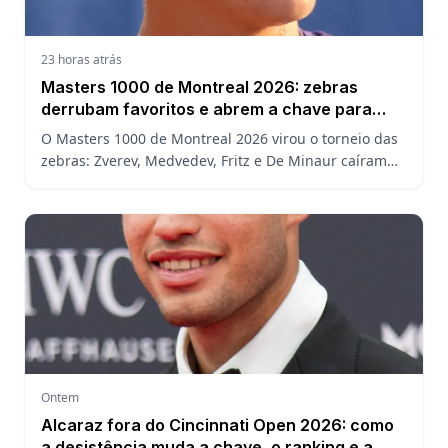
23 horas atrás
Masters 1000 de Montreal 2026: zebras
derrubam favoritos e abrem a chave para
João Fonseca
O Masters 1000 de Montreal 2026 virou o torneio das
zebras: Zverev, Medvedev, Fritz e De Minaur caíram
cedo e abriram a chave para João Fonseca enfrentar
Ruud.
Ontem
Alcaraz fora do Cincinnati Open 2026: como
a desistência muda a chave, o ranking e a