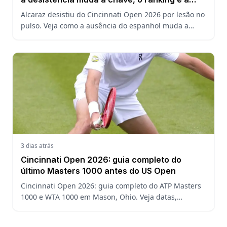
defesa do US Open
Alcaraz desistiu do Cincinnati Open 2026 por lesão no
pulso. Veja como a ausência do espanhol muda a
chave, o ranking ATP e a defesa do título no US Open.
3 dias atrás
Cincinnati Open 2026: guia completo do
último Masters 1000 antes do US Open
Cincinnati Open 2026: guia completo do ATP Masters
1000 e WTA 1000 em Mason, Ohio. Veja datas,
formato, favoritos, João Fonseca e o que esperar antes
do US Open