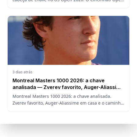
decide a posição do brasileiro no Grand Slam
americano.
3 dias atrás
Montreal Masters 1000 2026: a chave
analisada — Zverev favorito, Auger-Aliassime
em casa e o caminho de João Fonseca
Montreal Masters 1000 2026: a chave analisada.
Zverev favorito, Auger-Aliassime em casa e o caminho
de João Fonseca no torneio sem Sinner, Alcaraz e
Djokovic.