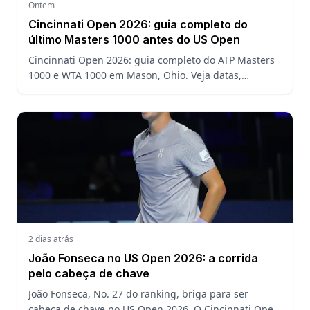
Ontem
Cincinnati Open 2026: guia completo do
último Masters 1000 antes do US Open
Cincinnati Open 2026: guia completo do ATP Masters
1000 e WTA 1000 em Mason, Ohio. Veja datas,
formato, favoritos, João Fonseca e o que esperar antes
do US Open
2 dias atrás
João Fonseca no US Open 2026: a corrida
pelo cabeça de chave
João Fonseca, No. 27 do ranking, briga para ser
cabeça de chave no US Open 2026. O Cincinnati Open