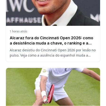
1 horas atrás
Alcaraz fora do Cincinnati Open 2026: como
a desistência muda a chave, o ranking e a
defesa do US Open
Alcaraz desistiu do Cincinnati Open 2026 por lesão no
pulso. Veja como a ausência do espanhol muda a
chave, o ranking ATP e a defesa do título no US Open.